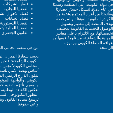
قضايا الشركات
في دولة الكويت، التي انطلقت رسميًا
القضايا التجارية
في عام 2023 لتشكل جسرًا حضاريًا
قضايا الاحوال ال
وقانونيًا بين أفراد المجتمع ونخبة من
قضايا الجنايات
الكوادر القانونية المؤهلة والمرخصة.
القضايا الدستورية 
تهدف المنصة إلى تنظيم وتسهيل
القضايا المالية وت
الوصول للخدمات القانونية بمختلف
القانون الجعفري
تخصصاتها، مع الالتزام بأعلى معايير
المهنية والشفافية، مستلهمةً قيمها من
عراقة القضاء الكويتي ورموزه
من هي منصة محامي ال
الراسخة.
يجسد شعارنا الميزان الر
الكويت الشامخة؛ فنحن
‘محامي الكويت’ نؤمن بأ
أساس نهضة الأمم. تأس
لتكون الذراع الرقمي ال
الكويتي، والواجهة الموث
والمقيم. نلتزم بتقديم خد
تعكس الكفاءة الوطنية، 
التطور التكنولوجي، لنس
ترسيخ سيادة القانون وبن
واعي حقوقيًا.