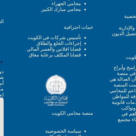
محامي الجهراء
محامي مبارك الكبير
شخصية
ال
خمات احترافية
والإدارية
حصيل الديون
تأسيس شركات في الكويت
إجراءات الخلع والطلاق
قضايا افلاس والعسر المالي
قضايا المكلف برعاية معاق
كويت
عن
اسخ وأبراج
 في منصة
شار
ن العدالة هي
ست المنصة
مك
داعم للمحامي
(م
وقة للمواطن
مات قانونية
وتواكب
منصة محامي الكويت
اهم في
اء مجتمع
سياسة الخصوصية