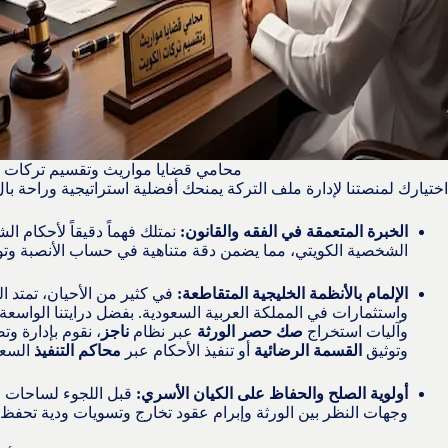
محامي قضايا مواريث وتقسيم تركات 
اختيارك لمنصتنا لإدارة ملف التركة يمنحك أفضلية استراتيجية وراحة بال، 
الخبرة المتعمقة في الفقه والقانون:
نمتلك فهماً دقيقاً لأحكام ال
الشخصية الكويتي، مما يضمن دقة متناهية في حساب الأنصبة وت
الإلمام بالأنظمة الخليجية المتقاطعة:
في كثير من الأحيان، تمتد ا
واستثمارات في المملكة العربية السعودية. بفضل درايتنا الواسعة 
وآليات استخراج
صك حصر الورثة
عبر نظام
ناجز
، نقوم بإدارة وت
وتوثيق
القسمة الرضائية
أو تنفيذ الأحكام عبر
محاكم التنفيذ
السعو
أولوية الصلح والحفاظ على الكيان الأسري:
قبل اللجوء لساحات ال
وجهات النظر بين الورثة وإبرام عقود تخارج وتسويات ودية تحفظ 