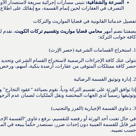
السرعة والشفافية:
نتبنى مسارات إجرائية سريعة لاستصدار الأوا
التصرف في العقارات لحين إتمام القسمة، مع إبقائك على اطلاع 
تفصيل خدماتنا القانونية في قضايا المواريث والتركات
بصفتنا نضم أمهر
محامي قضايا مواريث وتقسيم تركات الكويت
، نقدم 
كافة جوانب التركة:
1. استخراج القسامات الشرعية (حصر الإرث)
نتولى عنك كافة الإجراءات الرسمية لاستخراج القسام الشرعي وتحديد ا
حصر كافة ممتلكات المتوفى من عقارات، أرصدة بنكية، أسهم، ورخص ت
2. إدارة وتوثيق القسمة الرضائية
إذا توافق الورثة على تقسيم التركة ودياً، نقوم بصياغة “عقود التخارج
وتوثيقها رسمياً لدى الجهات المختصة ونقل الملكيات لضمان عدم الرجوع 
3. دعاوى القسمة الإجبارية (الفرز والتجنيب)
في حال تعنت أحد الورثة أو رفضه للتقسيم، نرفع دعاوى “القسمة الإجباري
غير قابل للقسمة العينية دون إحداث ضرر، نستصدر حكماً ببيعه في المزا
حسب نصيبه.