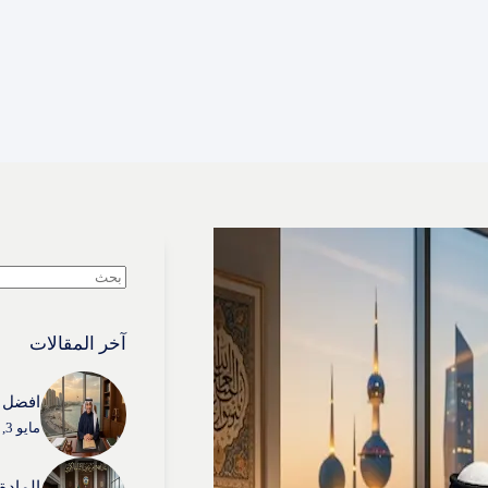
لا
توجد
نتائج
آخر المقالات
افضل م
مايو 3, 2026
المادة (54) من قانون الإثبات 