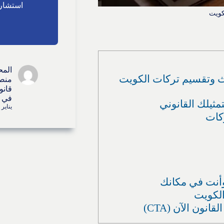
استشارا
كويت
المح
يث وتقسيم تركات الكويت
منصة
قانو
في ا
مثيلك القانوني
يناير 26, 2026
ركات
وأنت في مكانك
ون الآن (CTA)