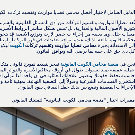
الدليل الشامل لاختيار أفضل محامي قضايا مواريث وتقسيم تركات ال
تُعد قضايا المواريث وتقسيم التركات من أدق المسائل القانونية والشر
بتوزيع الأصول المالية والعقارية، بل تمس بشكل مباشر الروابط الأسري
مصاب جلل، وما يعقبه من إجراءات حصر الإرث وتوزيع الأنصبة قد يتحول 
بحكمة قانونية بالغة. لذلك، عندما تواجه تعقيدات في فرز التركة أو امتن
إلى الاستعانة بخبرة
محامي قضايا مواريث وتقسيم تركات
الكويت
ليكون
كل ذي حق على حقه بما يرضي الله ويوافق القانون.
نحن في
منصة محامي الكويت القانونية
نفخر بتقديم نموذج قانوني متكام
عملية عميقة تمتد لسنوات طوال في أروقة محاكم الأسرة والدوائر الم
حاسمة تحفظ حقوقك وتصون علاقاتك العائلية في آن واحد؛ لذا نتولى إدار
استخراج القسامات الشرعية وصولاً إلى التصفية النهائية، بمهنية تامة 
الإجراءات المعقدة ونضع بين يديك حقك الصافي بقوة القانون.
مميزات اختيار “منصة محامي الكويت القانونية” لتمثيلك القانوني