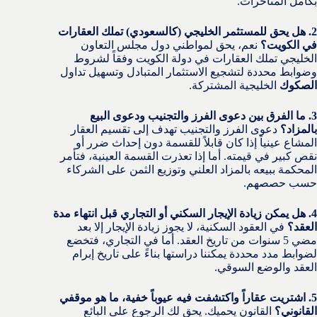
بكامل المتأخرات.
2. هل يحق للمستثمر الخليجي (كالسعودي) تملك العقارات
في الكويت؟
نعم، يحق لمواطني دول مجلس التعاون
الخليجي تملك العقارات في دولة الكويت وفقاً لشروط
وضوابط محددة لتشجيع الاستثمار المتبادل وتسهيل تداول
الصكوك
الخليجية المشتركة.
3. ما الفرق بين دعوى الفرز والتجنيب ودعوى البيع
بالمزاد؟
دعوى الفرز والتجنيب تهدف إلى تقسيم العقار
المشاع عينياً إذا كان قابلاً للقسمة دون إحداث ضرر أو
نقص كبير في قيمته. أما إذا تعذرت القسمة العينية، فتأمر
المحكمة ببيعه بالمزاد العلني وتوزيع الثمن على الشركاء
حسب حصصهم.
4. هل يمكن زيادة الإيجار السكني أو التجاري قبل انتهاء مدة
العقد؟
في العقود السكنية، لا يجوز زيادة الإيجار إلا بعد
مضي 5 سنوات من تاريخ العقد. أما في التجاري، فتخضع
لضوابط مدد محددة يمكننا دراستها بناءً على تاريخ إبرام
العقد والوضع السوقي.
5. اشتريت عقاراً واكتشفت فيه عيوباً خفية، ما هو موقفي
القانوني؟
القانون يحميك. يحق لك الرجوع على البائع