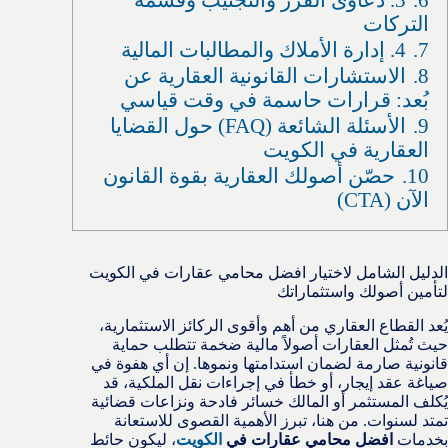
التركات
7.
4. إدارة الأملاك والمطالبات المالية
8.
الاستشارات القانونية العقارية عن
بُعد: قرارات حاسمة في وقت قياسي
9.
الأسئلة الشائعة (FAQ) حول القضايا
العقارية في الكويت
10.
حصّن أصولك العقارية بقوة القانون
الآن (CTA)
الدليل الشامل لاختيار افضل محامي عقارات في الكويت
لتأمين أصولك واستثماراتك
يُعد القطاع العقاري من أهم وأقوى الركائز الاستثمارية،
حيث تُمثل العقارات أصولاً مالية ضخمة تتطلب حماية
قانونية صارمة لضمان استدامتها ونموها. إن أي هفوة في
صياغة عقد إيجار، أو خطأ في إجراءات نقل الملكية، قد
يُكلف المستثمر أو المالك خسائر فادحة ونزاعات قضائية
تمتد لسنوات. من هنا، تبرز الأهمية القصوى للاستعانة
بخدمات
افضل محامي عقارات في
الكويت
، ليكون حائط