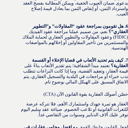
بدعوى ضمان العيوب الخفية، ويمكن المطالبة بفسخ العقد
واسترداد الثمن، أو إنقاص الثمن بما يعادل قيمة إصلاح
العيب.
6. هل تقومون بمراجعة عقود “المقاولات” و”التطوير
العقاري”؟
نعم، من صميم عملنا مراجعة عقود الفيديك
(FIDIC) وعقود المقاولات والتطوير العقاري لحماية الملاك
والمستثمرين من تأخير المقاولين أو إخلالهم بالمواصفات
الهندسية.
7. كيف يتم تحديد الأتعاب في قضايا الإخلاء أو القسمة
العقارية؟
نعتمد مبدأ الشفافية؛ يتم تقدير الأتعاب بناءً على
قيمة العقار، وتعقيد القضية، وما إذا كانت النزاعات تتطلب
ندب خبراء أو مراجعات في البلدية والتسجيل العقاري. يتم
الاتفاق المسبق على الهيكل المالي بوضوح تام.
حصّن أصولك العقارية بقوة القانون الآن (CTA)
العقار هو ثمرة جهدك واستثمارك الأهم، فلا تتركه عرضة
للثغرات القانونية أو تلاعب الخصوم. صياغة عقد سليم اليوم
توفر عليك آلاف الدنانير وسنوات من التقاضي غداً.
اجعل القانون حليفك القوي مع
افضل محامي عقارات في