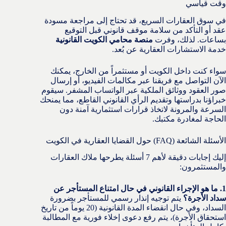
وقت قياسي
في سوق العقارات السريع، قد تحتاج إلى مراجعة مسودة
عقد أو التأكد من سلامة موقف قانوني قبل التوقيع
بساعات. لذلك، وفرت
منصة محامي الكويت القانونية
خدمة الاستشارات العقارية عن بُعد.
سواء كنت داخل الكويت أو مستثمراً من الخارج، يمكنك
الآن التواصل مع فريقنا عبر مكالمات الفيديو، أو إرسال
صور العقود ووثائق الملكية عبر الواتساب المشفر. سيقوم
خبراؤنا بدراستها وتقديم الرأي القانوني القاطع، مما يمنحك
السرعة والمرونة لاتخاذ قرارات استثمارية آمنة دون
الحاجة لمغادرة مكتبك.
الأسئلة الشائعة (FAQ) حول القضايا العقارية في الكويت
إليك إجابات دقيقة لأهم 7 أسئلة يطرحها ملاك العقارات
والمستثمرون:
1. ما هو الإجراء القانوني في حال امتناع المستأجر عن
سداد الأجرة؟
يتم توجيه إنذار رسمي للمستأجر بضرورة
السداد، وفي حال انقضاء المدة القانونية (20 يوماً من تاريخ
استحقاق الأجرة)، يتم رفع دعوى إخلاء فورية مع المطالبة