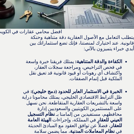
افضل محامي عقارات في الكوي
يتطلب التعامل مع الأصول العقارية دقة متناهية وحنكة
قانونية. عند اختيارك لمنصتنا، فإنك تضع استثماراتك بين
أيدي خبراء يتميزون بالآتي:
الكفاءة والدقة المتناهية:
يمتلك فريقنا خبرة واسعة
في فحص التراخيص، ومراجعة سجلات العقار،
واكتشاف أي رهونات أو قيود قانونية قد تعيق نقل
الملكية قبل إتمام الصفقات.
الخبرة في الاستثمار العابر للحدود (دمج خليجي):
في
ظل الترابط الاقتصادي الخليجي، يمتلك محامونا دراية
واسعة بالتشريعات العقارية المتقاطعة. نحن نسهل
على المستثمرين الكويتيين والسعوديين إدارة
محافظهم، مستفيدين من إلمامنا بـ
نظام التسجيل
العيني للعقار
في المملكة، وإجراءات
الهيئة العامة
للعقار
، فضلاً عن توافق العقود مع المبادئ الحديثة
في
نظام المعاملات المدنية
، مما يضمن سلامة