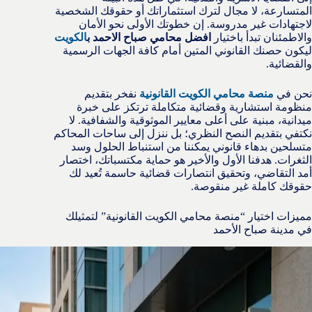
المتسارعة، لا مجال لترك استثماراتك أو حقوقك الشخصية
لاجتهادات غير مدروسة. إن خطوتك الأولى نحو الأمان
والاطمئنان تبدأ باختيار
افضل محامي صباح الاحمد ب
الكويت
ليكون حصنك القانوني المتين أمام كافة الجهات الرسمية
والقضائية.
نحن في
منصة محامي الكويت القانونية
نفخر بتقديم
منظومة استشارية وقضائية متكاملة ترتكز على خبرة
ميدانية، مبنية على أعلى معايير الموثوقية والشفافية. لا
نكتفي بتقديم النصح النظري؛ بل ننزل إلى ساحات المحاكم
متسلحين بدهاء قانوني يمكننا من استنباط الحلول وسد
الثغرات. هدفنا الأول والأخير هو حماية مكتسباتك، اختصار
أمد التقاضي، وتحقيق انتصارات قضائية حاسمة تُعيد لك
حقوقك كاملة غير منقوصة.
مميزات اختيار “منصة محامي الكويت القانونية” لتمثيلك
في مدينة صباح الأحمد