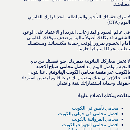
مصلحتك.
لا تترك حقوقك للتأخير والمماطلة.. اتخذ قرارك القانوني
اليوم (CTA)
في عالم العقود والمنازعات، التردد أو الاعتماد على الوعود
الشفهية قد يكلفك أصولاً مالية، ويضعف موقفك القانوني
أمام الخصوم بمرور الوقت. حماية مكتسباتك ومستقبلك
تتطلب تحركاً استباقياً حازماً.
لا تخض معاركك القانونية بمفردك. ضع قضيتك بين يدي
النخبة وتواصل اليوم مع
افضل محامي صباح الاحمد
بالكويت
عبر
منصة محامي الكويت القانونية
. دعنا نتولى
العبء الإجرائي عنك ونصمم لك درعاً قانونياً يضمن استرداد
حقوقك وحماية استثماراتك بثقة واقتدار.
مقالات يمكنك الاطلاع عليها:
محامي تأمين في الكويت
افضل محامي في حولي بالكويت
محامي الفروانية بالكويت
افضل محامي الجهراء بالكويت