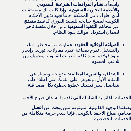
واسعاً بـ
نظام المرافعات الشرعية السعودي
و
الأنظمة التجارية السعودية
. وإذا كانت لك مستحقات
لدى أطراف في المملكة، فإننا نجيد تذييل الأحكام
الكويتية لتصبح صالحة للتنفيذ الفوري كـ
سند تنفيذي
عبر
محاكم التنفيذ السعودية
ومن خلال
منصة ناجز
،
لضمان استرداد أموالك بقوة النظام.
الصياغة الوقائية للعقود:
لحمايتك من مخاطر البناء
والتشغيل، نقوم بصياغة عقود مقاولات، توريد، وإيجار
ببنود فولاذية تسد كافة الثغرات القانونية وتحميك من
تلاعب الخصوم.
الشفافية والسرية المطلقة:
نضع خصوصيتك في
المقام الأول، ونحرص على إبقائك على اطلاع دائم
بتفاصيل سير قضيتك خطوة بخطوة بكل مصداقية.
الخدمات القانونية الشاملة التي نقدمها لسكان صباح الأحمد
بصفتنا الوجهة القانونية الموثوقة لمن يبحث عن
افضل
محامي صباح الاحمد بالكويت
، فإننا نقدم حزمة متكاملة من
الخدمات التخصصية: