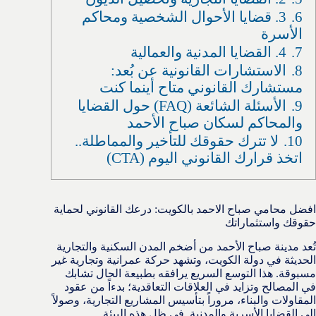
6.
3. قضايا الأحوال الشخصية ومحاكم
الأسرة
7.
4. القضايا المدنية والعمالية
8.
الاستشارات القانونية عن بُعد:
مستشارك القانوني متاح أينما كنت
9.
الأسئلة الشائعة (FAQ) حول القضايا
والمحاكم لسكان صباح الأحمد
10.
لا تترك حقوقك للتأخير والمماطلة..
اتخذ قرارك القانوني اليوم (CTA)
افضل محامي صباح الاحمد بالكويت: درعك القانوني لحماية
حقوقك واستثماراتك
تُعد مدينة صباح الأحمد من أضخم المدن السكنية والتجارية
الحديثة في دولة الكويت، وتشهد حركة عمرانية وتجارية غير
مسبوقة. هذا التوسع السريع يرافقه بطبيعة الحال تشابك
في المصالح وتزايد في العلاقات التعاقدية؛ بدءاً من عقود
المقاولات والبناء، مروراً بتأسيس المشاريع التجارية، وصولاً
إلى القضايا الأسرية والمدنية. في ظل هذه البيئة