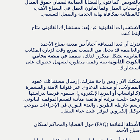
بالتعويض. كما نتولى القضايا العمالية لضمان حقوق العمال
وأصحاب العمل وفقاً لقانون العمل في القطاع الأهلي،
كالمطالبة بمكافأة نهاية الخدمة والفصل التعسفي.
الاستشارات القانونية عن بُعد: مستشارك القانوني متاح
أينما كنت
ندرك أن بُعد المسافة أحياناً بين مدينة صباح الأحمد
والعاصمة قد يجعل من الصعب تفريغ وقت لزيارة المكاتب
القانونية بشكل متكرر. لذلك، صممنا في
منصة محامي
الكويت القانونية
بنية رقمية متطورة لتسهيل حصولك على
استشارتك.
يمكنك الآن، ومن راحة منزلك، إرسال مستنداتك، عقود
المقاولات، أو صحف الدعاوى عبر قنواتنا الآمنة والمشفرة
(كالواتساب أو البريد الإلكتروني). سيقوم فريقنا بدراستها
وعقد جلسة مرئية أو هاتفية متأنية لتقييم الموقف القانوني،
رسم خارطة الطريق، والبدء الفوري في الإجراءات بموجب
توكيل إلكتروني لنوفر عليك عناء التنقل.
الأسئلة الشائعة (FAQ) حول القضايا والمحاكم لسكان
صباح الأحمد