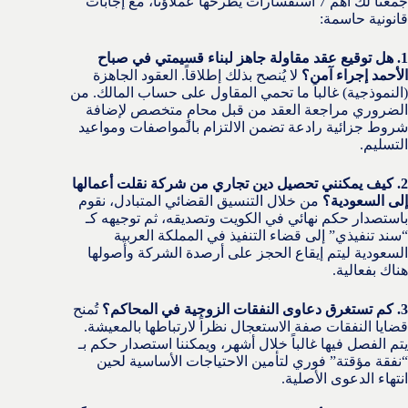
جمعنا لك أهم 7 استفسارات يطرحها عملاؤنا، مع إجابات
قانونية حاسمة:
1. هل توقيع عقد مقاولة جاهز لبناء قسيمتي في صباح
الأحمد إجراء آمن؟
لا يُنصح بذلك إطلاقاً. العقود الجاهزة
(النموذجية) غالباً ما تحمي المقاول على حساب المالك. من
الضروري مراجعة العقد من قبل محامٍ متخصص لإضافة
شروط جزائية رادعة تضمن الالتزام بالمواصفات ومواعيد
التسليم.
2. كيف يمكنني تحصيل دين تجاري من شركة نقلت أعمالها
إلى السعودية؟
من خلال التنسيق القضائي المتبادل، نقوم
باستصدار حكم نهائي في الكويت وتصديقه، ثم توجيهه كـ
“سند تنفيذي” إلى قضاء التنفيذ في المملكة العربية
السعودية ليتم إيقاع الحجز على أرصدة الشركة وأصولها
هناك بفعالية.
3. كم تستغرق دعاوى النفقات الزوجية في المحاكم؟
تُمنح
قضايا النفقات صفة الاستعجال نظراً لارتباطها بالمعيشة.
يتم الفصل فيها غالباً خلال أشهر، ويمكننا استصدار حكم بـ
“نفقة مؤقتة” فوري لتأمين الاحتياجات الأساسية لحين
انتهاء الدعوى الأصلية.