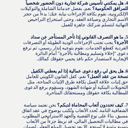
4. هل يمكنني تأسيس شركة تجارية دون الحضور شخصياً
للمرافق الحكومية؟
نعم، بفضل خدماتنا الشاملة والتوكيلات
الإلكترونية، نقوم بكافة الإجراءات نيابة عنك؛ بدءاً من حجز
الاسم التجاري وصياغة العقد، وحتى استخراج التراخيص
النهائية لتتسلم شركتك جاهزة للعمل.
5. ما هو التصرف القانوني إذا تأخر المستأجر عن سداد
الأجرة؟
يجب تجنب الإجراءات الودية الطويلة أو التصرفات
الفردية كقطع الخدمات. نقوم بتوجيه إنذار رسمي، ثم نرفع
دعوى “إخلاء وتسليم ومطالبة بالأجرة” أمام الدائرة
الإيجارية لاستصدار حكم نافذ يحمي حقوقك كمالك.
6. هل يحق لي رفع دعوى عمالية إذا لم يعطني الكفيل
نسخة من عقد العمل؟
نعم، كفل القانون الكويتي للعامل
حق إثبات علاقة العمل بكافة طرق الإثبات المتاحة، مثل
التحويلات البنكية أو شهادة الشهود، وسنقوم برفع الدعوى
للمطالبة بكافة حقوقك ومستحقاتك المتأخرة.
7. كيف تحددون أتعاب المحاماة لديكم؟
نحن نعتمد سياسة
الشفافية التامة. تُحدد الأتعاب وتُكتب بوضوح في عقد اتفاق
مسبق، بناءً على نوع القضية والجهد الاستراتيجي المطلوب.
في مطالبات التحصيل المالي، قد نربط جزءاً من الأتعاب
بنسبة مئوية لا تُستحق إلا بعد تحصيل المبلغ الفعلي لضمان