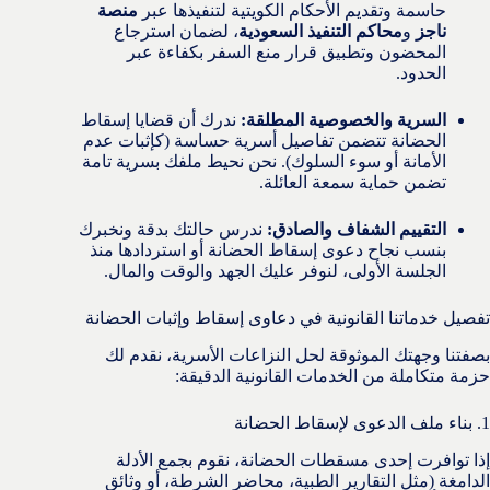
حاسمة وتقديم الأحكام الكويتية لتنفيذها عبر
منصة
ناجز
و
محاكم التنفيذ السعودية
، لضمان استرجاع
المحضون وتطبيق قرار منع السفر بكفاءة عبر
الحدود.
السرية والخصوصية المطلقة:
ندرك أن قضايا إسقاط
الحضانة تتضمن تفاصيل أسرية حساسة (كإثبات عدم
الأمانة أو سوء السلوك). نحن نحيط ملفك بسرية تامة
تضمن حماية سمعة العائلة.
التقييم الشفاف والصادق:
ندرس حالتك بدقة ونخبرك
بنسب نجاح دعوى إسقاط الحضانة أو استردادها منذ
الجلسة الأولى، لنوفر عليك الجهد والوقت والمال.
تفصيل خدماتنا القانونية في دعاوى إسقاط وإثبات الحضانة
بصفتنا وجهتك الموثوقة لحل النزاعات الأسرية، نقدم لك
حزمة متكاملة من الخدمات القانونية الدقيقة:
1. بناء ملف الدعوى لإسقاط الحضانة
إذا توافرت إحدى مسقطات الحضانة، نقوم بجمع الأدلة
الدامغة (مثل التقارير الطبية، محاضر الشرطة، أو وثائق