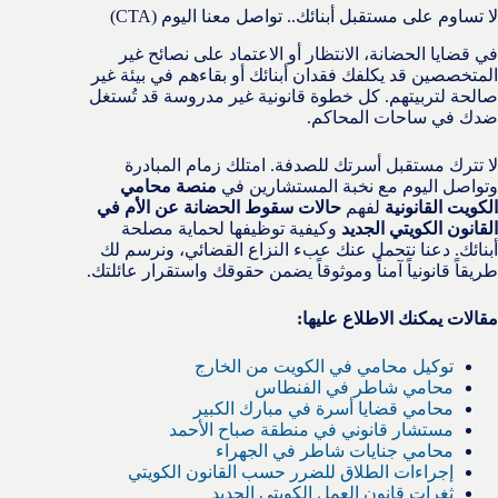
لا تساوم على مستقبل أبنائك.. تواصل معنا اليوم (CTA)
في قضايا الحضانة، الانتظار أو الاعتماد على نصائح غير
المتخصصين قد يكلفك فقدان أبنائك أو بقاءهم في بيئة غير
صالحة لتربيتهم. كل خطوة قانونية غير مدروسة قد تُستغل
ضدك في ساحات المحاكم.
لا تترك مستقبل أسرتك للصدفة. امتلك زمام المبادرة
وتواصل اليوم مع نخبة المستشارين في
منصة محامي
الكويت القانونية
لفهم
حالات سقوط الحضانة عن الأم في
القانون الكويتي الجديد
وكيفية توظيفها لحماية مصلحة
أبنائك. دعنا نتحمل عنك عبء النزاع القضائي، ونرسم لك
طريقاً قانونياً آمناً وموثوقاً يضمن حقوقك واستقرار عائلتك.
مقالات يمكنك الاطلاع عليها:
توكيل محامي في الكويت من الخارج
محامي شاطر في الفنطاس
محامي قضايا أسرة في مبارك الكبير
مستشار قانوني في منطقة صباح الأحمد
محامي جنايات شاطر في الجهراء
إجراءات الطلاق للضرر حسب القانون الكويتي
ثغرات قانون العمل الكويتي الجديد