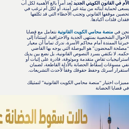
الأم في القانون الكويتي الجديد
يُعد أمراً بالغ الأهمية لكل أب
يسعى لحماية أبنائه من بيئة غير آمنة، أو لكل أم ترغب في
تحصين موقفها القانوني وتجنب الأخطاء التي قد تكلفها
فقدان فلذات أكبادها.
نحن في
منصة محامي الكويت القانونية
نتعامل مع قضايا
الأحوال الشخصية بمنتهى الجدية والاحترافية. استناداً إلى
خبرتنا الممتدة أمام محاكم الأسرة، ندرك تماماً أن معيار
“مصلحة المحضون” هو البوصلة التي يوجه بها القاضي
حكمه. لا نكتفي بسرد النصوص القانونية، بل نضع بين يديك
استراتيجيات تقاضٍ متقدمة وموثوقة، قادرة على إثبات أو
نفي مسوغات إسقاط الحضانة بالأدلة القاطعة، لضمان
استقرار أسرتك وحفظ حقوقك وفقاً لأحدث التشريعات.
مميزات اختيار “منصة محامي الكويت القانونية” لتمثيلك
في قضايا الحضانة