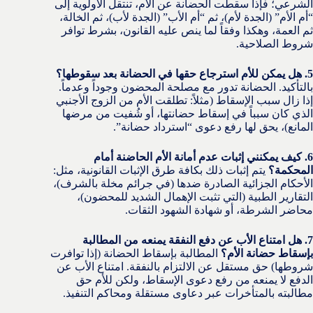
الشرعي؛ فإذا سقطت الحضانة عن الأم، تنتقل الأولوية إلى
“أم الأم” (الجدة لأم)، ثم “أم الأب” (الجدة لأب)، ثم الخالة،
ثم العمة، وهكذا وفقاً لما ينص عليه القانون، بشرط توافر
شروط الصلاحية.
5. هل يمكن للأم استرجاع حقها في الحضانة بعد سقوطها؟
بالتأكيد. الحضانة تدور مع مصلحة المحضون وجوداً وعدماً.
إذا زال سبب الإسقاط (مثلاً: تطلقت الأم من الزوج الأجنبي
الذي كان سبباً في إسقاط حضانتها، أو شُفيت من مرضها
المانع)، يحق لها رفع دعوى “استرداد حضانة”.
6. كيف يمكنني إثبات عدم أمانة الأم الحاضنة أمام
المحكمة؟
يتم إثبات ذلك بكافة طرق الإثبات القانونية، مثل:
الأحكام الجزائية الصادرة ضدها (في جرائم مخلة بالشرف)،
التقارير الطبية (التي تثبت الإهمال الشديد للمحضون)،
محاضر الشرطة، أو شهادة الشهود الثقات.
7. هل امتناع الأب عن دفع النفقة يمنعه من المطالبة
بإسقاط حضانة الأم؟
المطالبة بإسقاط الحضانة (إذا توافرت
شروطها) حق مستقل عن الالتزام بالنفقة. امتناع الأب عن
الدفع لا يمنعه من رفع دعوى الإسقاط، ولكن للأم حق
مطالبته بالمتأخرات عبر دعاوى مستقلة ومحاكم التنفيذ.