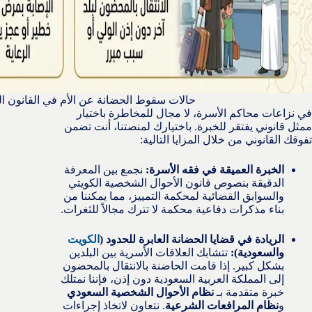
حالات سقوط الحضانة عن الأم في القانون ال
في نزاعات محاكم الأسرة، لا مجال للمخاطرة باختيار
ممثل قانوني يفتقر للخبرة. باختيارك لمنصتنا، أنت تضمن
تفوقك القانوني من خلال المزايا التالية:
الخبرة العميقة في فقه الأسرة:
نجمع بين المعرفة
الدقيقة بنصوص قانون الأحوال الشخصية الكويتي
والسوابق القضائية لمحكمة التمييز، مما يمكننا من
بناء مذكرات دفاعية محكمة لا تترك مجالاً للثغرات.
الريادة في قضايا الحضانة العابرة للحدود (
الكويت
والسعودية):
تتشابك العلاقات الأسرية بين البلدين
بشكل كبير. إذا قامت الحاضنة بالانتقال بالمحضون
إلى المملكة العربية السعودية دون إذن، فإننا نمتلك
خبرة متقدمة بـ
نظام الأحوال الشخصية السعودي
و
نظام المرافعات الشرعية
. نتعاون لاتخاذ إجراءات