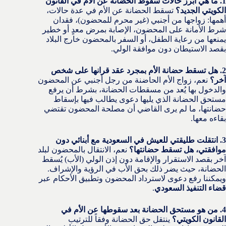
1. ما هي أبرز حالات سقوط الحضانة عن الأم في القانون
الكويتي الجديد؟
تسقط الحضانة عن الأم في عدة حالات،
أهمها: زواجها من أجنبي (غير محرم للمحضون)، فقدان
شرط الأمانة على المحضون، الإصابة بمرض معدٍ أو خطير
يمنعها من رعاية الطفل، أو السفر بالمحضون خارج البلاد
بقصد الاستيطان دون موافقة الولي.
2. هل تسقط حضانة الأم بمجرد عقد قرانها على شخص
آخر؟
نعم، زواج الأم الحاضنة من رجل أجنبي عن المحضون
والدخول بها يُعد من مسقطات الحضانة، بشرط أن يرفع
مستحق الحضانة الذي يليها دعوى يطالب فيها بإسقاط
حضانتها، ما لم يرى القاضي أن مصلحة المحضون تقتضي
بقاءه معها.
3. انتقلت طليقتي للعيش في السعودية مع أبنائي دون
موافقتي، هل تسقط حضانتها؟
نعم، الانتقال بالمحضون لبلد
آخر بقصد الاستقرار والإقامة دون إذن الولي (الأب) يُسقط
الحضانة، حيث يضر ذلك بحق الأب في الرؤية والإشراف.
ويمكننا رفع دعوى لاسترداد المحضون وتطبيق الأحكام عبر
قضاء التنفيذ السعودي
.
4. من هو مستحق الحضانة بعد سقوطها عن الأم في
القانون الكويتي؟
ينتقل حق الحضانة وفقاً للترتيب