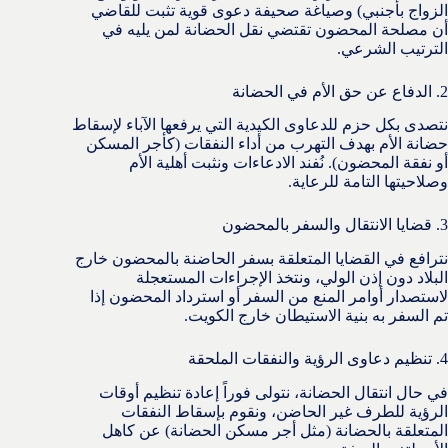
الزواج بأجنبي) وصياغة صحيفة دعوى قوية تثبت للقاضي
أن مصلحة المحضون تقتضي نقل الحضانة لمن يليه في
الترتيب الشرعي.
2. الدفاع عن حق الأم في الحضانة
نتصدى بكل حزم للدعاوى الكيدية التي يرفعها الآباء لإسقاط
حضانة الأم بهدف التهرب من أداء النفقات (كأجر المسكن
أو نفقة المحضون). نُفند الادعاءات ونثبت أهلية الأم
وصلاحيتها التامة للرعاية.
3. قضايا الانتقال والسفر بالمحضون
نترافع في القضايا المتعلقة بسفر الحاضنة بالمحضون خارج
البلاد دون إذن الولي، ونتخذ الإجراءات المستعجلة
لاستصدار أوامر المنع من السفر أو استرداد المحضون إذا
تم السفر به بنية الاستيطان خارج الكويت.
4. تنظيم دعاوى الرؤية والنفقات الملحقة
في حال انتقال الحضانة، نتولى فوراً إعادة تنظيم أوقات
الرؤية للطرف غير الحاضن، ونقوم بإسقاط النفقات
المتعلقة بالحضانة (مثل أجر مسكن الحضانة) عن كاهل