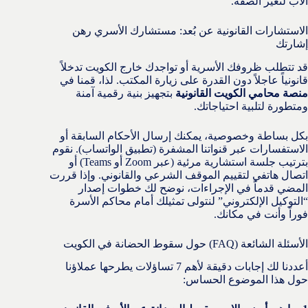
الأب لتغير الصفة.
الاستشارات القانونية عن بُعد: مستشارك الأسري رهن
إشارتك
قد تتطلب ظروفك الأسرية أو تواجدك خارج الكويت تدخلاً
قانونياً عاجلاً دون القدرة على زيارة المكتب. لذا، قمنا في
منصة محامي الكويت القانونية
بتجهيز بنية رقمية آمنة
ومتطورة لتلبية احتياجاتك.
بكل بساطة وخصوصية، يمكنك إرسال الأحكام السابقة أو
الاستفسارات عبر قنواتنا المشفرة (تطبيق الواتساب). نقوم
بترتيب جلسة استشارية مرئية (عبر Zoom أو Teams) أو
اتصال هاتفي لتقييم الموقف الشرعي والقانوني. وإذا قررت
المضي قدماً في الإجراءات، نوضح لك خطوات إصدار
“التوكيل الإلكتروني” لنتولى تمثيلك أمام محاكم الأسرة
فوراً وأنت في مكانك.
الأسئلة الشائعة (FAQ) حول سقوط الحضانة في الكويت
أعددنا لك إجابات دقيقة لأهم 7 تساؤلات يطرحها عملاؤنا
حول هذا الموضوع الحساس: