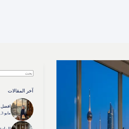
لا
توجد
نتائج
آخر المقالات
افضل م
مايو 3, 2026
المادة (54) من قانون الإثبات 