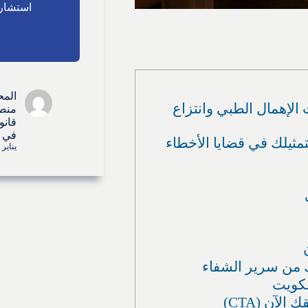
استشارا
المح
الإهمال الطبي وانتزاع
منصة
قانو
في ا
مثيلك في قضايا الأخطاء
يناير 26, 2026
قك من سرير الشفاء
لآن (CTA)