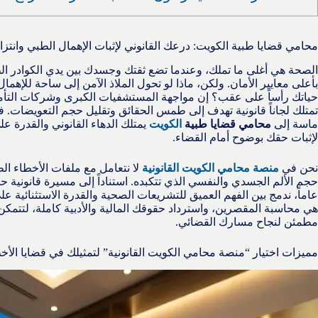
محامي قضايا طبية الكويت: درعك القانوني لإثبات الإهمال الطبي وانت
الصحة هي أغلى ما تملك، وعندما تضع ثقتك وجسدك بين يدي الكوادر الطب
بأعلى معايير الأمان. ولكن، ماذا لو تحول الملاذ الآمن إلى ساحة للإ
حياتك رأساً على عقب؟ إن مواجهة المستشفيات الكبرى وشركات التأمين
تمتلك لجاناً قانونية تهدف إلى طمس الحقائق وتقليل حجم التعويضات. 
ماسة إلى
محامي قضايا طبية
الكويت
يمتلك الدهاء القانوني والقدرة 
لإثبات حقك بوضوح أمام القضاء.
نحن في
منصة محامي الكويت القانونية
لا نتعامل مع ملفات الأخطاء ال
عاماً، ندمج بين الفهم العميق للتشريعات الصحية والقدرة الاستثنائية على 
هي محاسبة المقصرين، واسترداد حقوقك المالية والأدبية كاملة، لتتمكن
مطمئن لنجاح مسارك القضائي.
مميزات اختيار “منصة محامي الكويت القانونية” لتمثيلك في قضايا الأخ