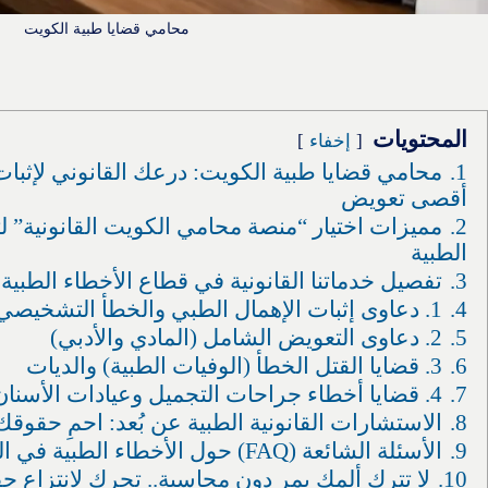
محامي قضايا طبية الكويت
المحتويات
إخفاء
1.
محامي قضايا طبية الكويت: درعك القانوني لإثبات 
أقصى تعويض
2.
مميزات اختيار “منصة محامي الكويت القانونية” لت
الطبية
3.
تفصيل خدماتنا القانونية في قطاع الأخطاء الطبية
4.
1. دعاوى إثبات الإهمال الطبي والخطأ التشخيصي
5.
2. دعاوى التعويض الشامل (المادي والأدبي)
6.
3. قضايا القتل الخطأ (الوفيات الطبية) والديات
7.
4. قضايا أخطاء جراحات التجميل وعيادات الأسنان
8.
الاستشارات القانونية الطبية عن بُعد: احمِ حقو
9.
الأسئلة الشائعة (FAQ) حول الأخطاء الطبية في الكويت
10.
لا تترك ألمك يمر دون محاسبة.. تحرك لانتزاع حقك ا