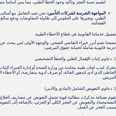
لتقييم نسبة العجز وتأكيد وجود الخطأ الطبي، مما يبني أساساً متي
المواجهة الشرسة لشركات التأمين:
نحن نجيد التعامل مع أساليب 
الطبي، ونجبرها على الجلوس إلى طاولة المفاوضات ودفع مبالغ التس
القضائية.
تفصيل خدماتنا القانونية في قطاع الأخطاء الطبية
بصفتنا نضم أبرز خبراء التقاضي الصحي، والوجهة الأولى لمن يبحث عن
حزمة قانونية شاملة لحماية حقوق المرضى:
1. دعاوى إثبات الإهمال الطبي والخطأ التشخيصي
نتحرك لندب لجان طبية محايدة من وزارة الصحة أو إدارة الخبراء لإثبا
الخاطئ الذي أدى لتدهور الحالة، أو صرف أدوية متعارضة، أو الأخطاء 
المريض.
2. دعاوى التعويض الشامل (المادي والأدبي)
نقوم بصياغة مذكرات مطالبة قوية تشمل التعويض عن مصاريف العلاج ال
التصحيحية)، والتعويض عن العجز الكلي أو الجزئي، بالإضافة إلى التع
بسبب العجز عن العمل.