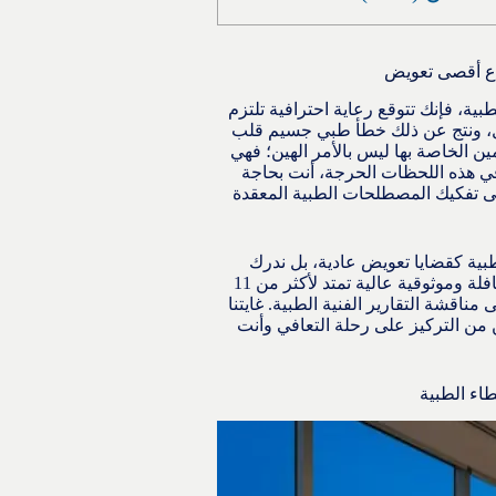
زاع أقصى تعويض
ية، فإنك تتوقع رعاية احترافية تلتزم
همال، ونتج عن ذلك خطأ طبي جسيم قلب
 الخاصة بها ليس بالأمر الهين؛ فهي
في هذه اللحظات الحرجة، أنت بحاجة
على تفكيك المصطلحات الطبية المعقدة
طبية كقضايا تعويض عادية، بل ندرك
حجم الألم الجسدي والنفسي الذي تتكبده. استناداً إلى مسيرة قانونية حافلة وموثوقية عالية تمتد لأكثر من 11
مناقشة التقارير الفنية الطبية. غايتنا
 من التركيز على رحلة التعافي وأنت
طاء الطبية