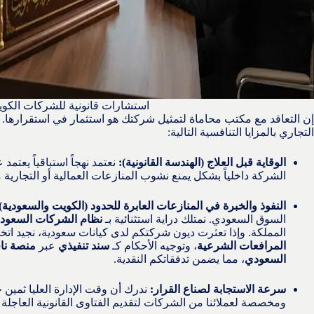
استشارات قانونية للشركات الكو
إن التعاقد مع مكتب محاماة لتمثيل شركتك هو استثمار في استقرارها. ب
التجاري بالمزايا التنافسية التالية:
الوقاية قبل العلاج (الهندسة القانونية):
نعتمد نهجاً استباقياً يعتمد
الشركة داخلياً بشكل يمنع نشوب المنازعات العمالية أو التجارية
النفوذ والخبرة في المنازعات العابرة للحدود (الكويت والسعودية)
السوق السعودي. نمتلك دراية استثنائية بـ
نظام الشركات السعود
المملكة. وإذا تعثرت ديون شركتكم لدى كيانات سعودية، نجيد اتخ
المرافعات الشرعية
، وتوجيه الأحكام كـ
سند تنفيذي
عبر
منصة نا
السعودي
، مما يضمن تدفقاتكم النقدية.
سرعة الاستجابة لصناع القرار:
ندرك أن وقت الإدارة العليا ثمين 
ومخصصة لعملائنا من الشركات لتقديم الفتاوى القانونية العاجلة ال