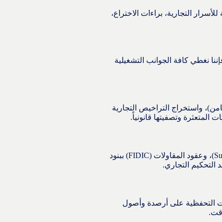
لأسرار التجارية، براءات الاختراع،
إننا نغطي كافة الجوانب التشغيلية
من)، واستخراج التراخيص التجارية
 المتعثرة وتصفيتها قانونياً.
نصيغ عقود الشراكة، الوكالات التجارية، عقود التوريد (Supply Agreements)، وعقود المقاولات (FIDIC) ببنود
 التحكيم التجاري.
زات التحفظية على أرصدة وأصول
قت.