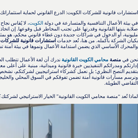
استشارات قانونية للشركات الكويت: الدرع القانوني لحماية استثماراتك
في بيئة الأعمال التنافسية والمتسارعة في دولة
الكويت
، لا يُقاس نجا
صلابة بنيتها القانونية وقدرتها على تجنب المخاطر قبل وقوعها. إن اتخاذ
مليونية، أو الدخول في شراكات جديدة دون غطاء قانوني محكم، هو بمث
بكيان الشركة بأكمله. من هنا، تُعد خدمات
استشارات قانونية للشركات 
والمحرك الأساسي الذي يضمن استدامة الأعمال ونموها في بيئة آمنة تشر
نحن في
منصة
محامي الكويت القانونية
ندرك أن لغة الأعمال تتطلب ال
إدارتكم ومدرائكم التنفيذيين خبرة قانونية وميدانية، مبنية على أعلى معا
بتقديم النصح النظري؛ بل نعمل كشركاء استراتيجيين لشركتكم، نشخص ا
ونرسم مسارات قانونية آمنة تضمن تفوقكم في السوق المحلي والخليجي،
التقاضي الطويلة.
لماذا تُعد “منصة محامي الكويت القانونية” الخيار الاستراتيجي لشركتك؟