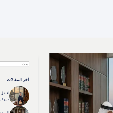
لا
توجد
نتائج
آخر المقالات
افضل م
مايو 3, 2026
المادة (54) من قانون الإثبات 