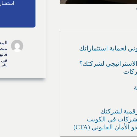
استشارا
المح
ني لحماية استثماراتك
منصة
قانو
في ا
ر الاستراتيجي لشركتك؟
يناير 26, 2026
ركات
الرقمية لشركتك
أمان القانوني (CTA)